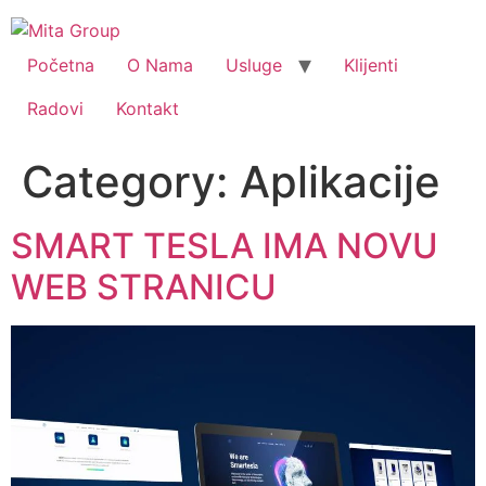
Početna
O Nama
Usluge
Klijenti
Radovi
Kontakt
Category:
Aplikacije
SMART TESLA IMA NOVU
WEB STRANICU