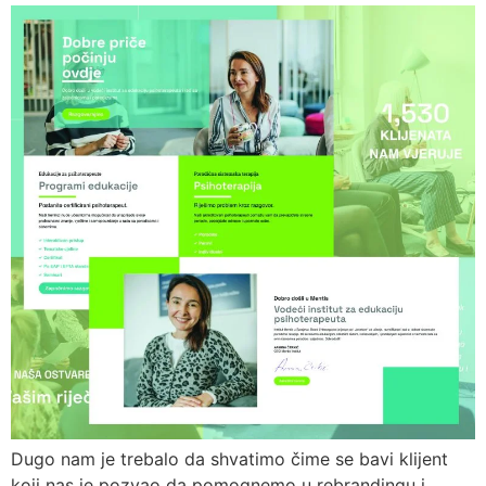
Dugo nam je trebalo da shvatimo čime se bavi klijent
koji nas je pozvao da pomognemo u rebrandingu i