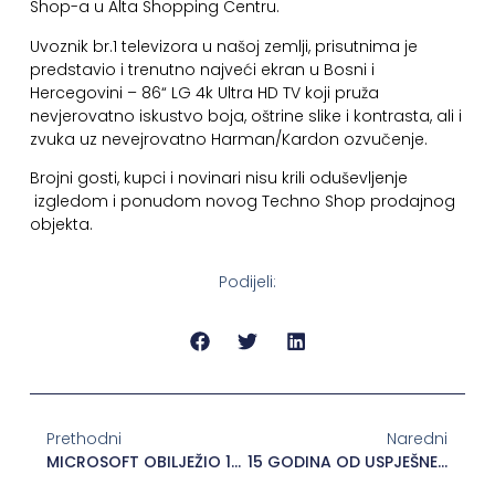
Shop-a u Alta Shopping Centru.
Uvoznik br.1 televizora u našoj zemlji, prisutnima je
predstavio i trenutno najveći ekran u Bosni i
Hercegovini – 86“ LG 4k Ultra HD TV koji pruža
nevjerovatno iskustvo boja, oštrine slike i kontrasta, ali i
zvuka uz nevejrovatno Harman/Kardon ozvučenje.
Brojni gosti, kupci i novinari nisu krili oduševljenje
izgledom i ponudom novog Techno Shop prodajnog
objekta.
Podijeli:
Prethodni
Naredni
MICROSOFT OBILJEŽIO 10 GODINA POSTOJANJA
15 GODINA OD USPJEŠNE PRIVATIZACIJE FABRIKE CEMENTA LUKAVAC