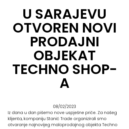
U SARAJEVU
OTVOREN NOVI
PRODAJNI
OBJEKAT
TECHNO SHOP-
A
08/02/2023
Iz dana u dan pišemo nove uspješne priče. Za našeg
klijenta, kompaniju Stanić Trade organizirali smo
otvaranje najnovijeg maloprodajnog objekta Techno